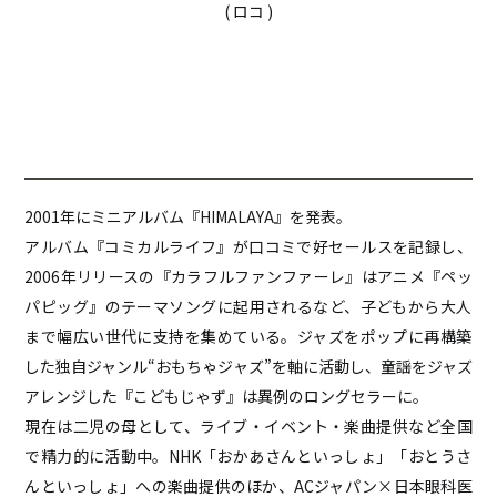
( ロコ )
2001年にミニアルバム『HIMALAYA』を発表。
アルバム『コミカルライフ』が口コミで好セールスを記録し、
20
06年リリースの『カラフルファンファーレ』はアニメ『ペッ
パピ
ッグ』のテーマソングに起用されるなど、子どもから大人
まで幅広
い世代に支持を集めている。ジャズをポップに再構築
した独自ジャ
ンル“おもちゃジャズ”を軸に活動し、
童謡をジャズ
アレンジした『こどもじゃず』は異例のロングセラー
に。
現在は二児の母として、ライブ・イベント・楽曲提供など全国
で精
力的に活動中。NHK「おかあさんといっしょ」「
おとうさ
んといっしょ」への楽曲提供のほか、ACジャパン×
日本眼科医