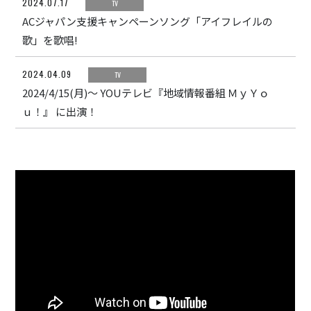
2024.07.17
TV
HOME
ACジャパン支援キャンペーンソング「アイフレイルの
ABOUT
歌」を歌唱!
ACCESS
2024.04.09
TV
CONTACT
2024/4/15(月)～ YOUテレビ『地域情報番組 ＭｙＹｏ
ｕ！』 に出演！