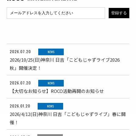
ray.(光)
五条院凌
Rainboy
NEMOTROUBOLTER
BimBamBoom
Kent Kakitsubata
2026.07.20
NEWS
PE’Z
2026/10/25(日)神奈川 日吉「こどもじゃずライブ2026
suzumoku
秋」開催決定！
東京ヒップホップ
COOL DRIVE
2026.07.20
NEWS
pe’zmoku
【大切なお知らせ】ROCO活動再開のお知らせ
MONSTER TAI-RIKU
2026.01.20
NEWS
2026/4/12(日)神奈川 日吉「こどもじゃずライブ」春に開
催！