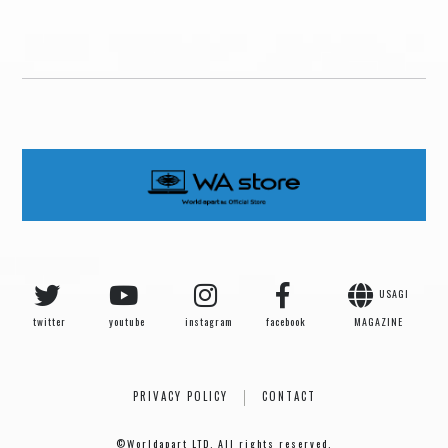
USAGI
twitter
youtube
instagram
facebook
MAGAZINE
PRIVACY POLICY
CONTACT
©Worldapart LTD. All rights reserved.