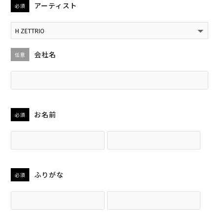
Rainboy
アーティスト
必須
NEMOTROUBOLTER
BimBamBoom
Kent Kakitsubata
会社名
任意
PE’Z
suzumoku
東京ヒップホップ
COOL DRIVE
お名前
必須
pe’zmoku
MONSTER TAI-RIKU
ふりがな
必須