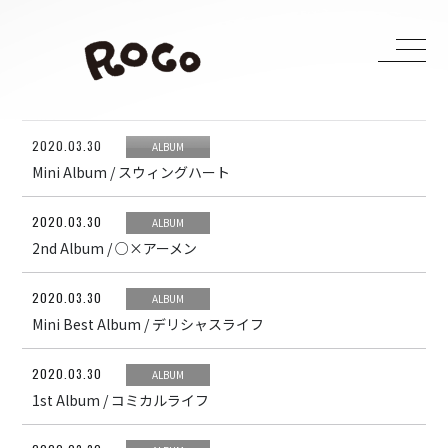
2020.03.30
ALBUM
HOME
Mini Album / スウィングハート
LIVE
MEDIA
2020.03.30
ALBUM
2nd Album / ○×アーメン
BIOGRAPHY
DISCOGRAPHY
2020.03.30
ALBUM
CONTACT
Mini Best Album / デリシャスライフ
2020.03.30
ALBUM
H ZETTRIO
1st Album / コミカルライフ
H ZETT M
ROCO