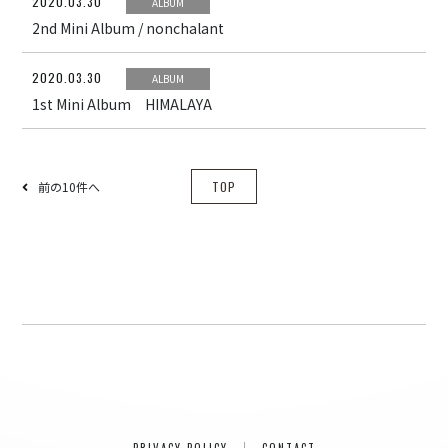
2020.03.30
ALBUM
ray.(光)
2nd Mini Album / nonchalant
五条院凌
2020.03.30
Rainboy
ALBUM
1st Mini Album HIMALAYA
NEMOTROUBOLTER
BimBamBoom
Kent Kakitsubata
前の10件へ
TOP
PE’Z
suzumoku
東京ヒップホップ
COOL DRIVE
pe’zmoku
MONSTER TAI-RIKU