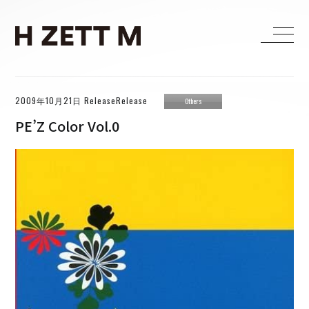
2009年10月21日 ReleaseRelease
HOME
Others
PE’Z Color Vol.0
LIVE
MEDIA
WORKS
BIOGRAPHY
DISCOGRAPHY
CONTACT
H ZETTRIO
H ZETT M