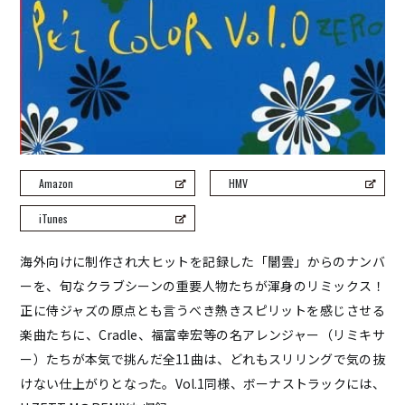
ROCO
ray.(光)
五条院凌
Rainboy
NEMOTROUBOLTER
BimBamBoom
Kent Kakitsubata
Amazon
HMV
PE’Z
suzumoku
iTunes
東京ヒップホップ
海外向けに制作され大ヒットを記録した「闇雲」からのナンバ
COOL DRIVE
ーを、旬なクラブシーンの重要人物たちが渾身のリミックス！
pe’zmoku
正に侍ジャズの原点とも言うべき熱きスピリットを感じさせる
MONSTER TAI-RIKU
楽曲たちに、Cradle、福富幸宏等の名アレンジャー（リミキサ
ー）たちが本気で挑んだ全11曲は、どれもスリリングで気の抜
けない仕上がりとなった。Vol.1同様、ボーナストラックには、