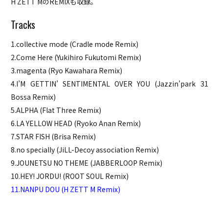
H ZETT MのREMIXも収録。
HOME
ABOUT
1.collective mode (Cradle mode Remix)
ACCESS
2.Come Here (Yukihiro Fukutomi Remix)
CONTACT
3.magenta (Ryo Kawahara Remix)
4.I’M GETTIN’ SENTIMENTAL OVER YOU (Jazzin’park 31
Bossa Remix)
5.ALPHA (Flat Three Remix)
6.LA YELLOW HEAD (Ryoko Anan Remix)
7.STAR FISH (Brisa Remix)
8.no specially (JiLL-Decoy association Remix)
9.JOUNETSU NO THEME (JABBERLOOP Remix)
10.HEY! JORDU! (ROOT SOUL Remix)
11.NANPU DOU (H ZETT M Remix)