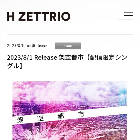
HOME
2023/8/1(Tue)Release
SINGLE
LIVE
2023/8/1 Release 架空都市【配信限定シン
グル】
MEDIA
WORKS
BIOGRAPHY
DISCOGRAPHY
CONTACT
FANCLUB
H ZETTRIO