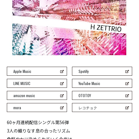
H ZETT M
ROCO
ray.(光)
五条院凌
Rainboy
NEMOTROUBOLTER
BimBamBoom
Kent Kakitsubata
Apple Music
Spotify
PE’Z
suzumoku
LINE MUSIC
YouTube Music
東京ヒップホップ
amazon music
OTOTOY
COOL DRIVE
mora
レコチョク
pe’zmoku
MONSTER TAI-RIKU
60ヶ月連続配信シングル第56弾
3人の織りなす息の合ったリズム