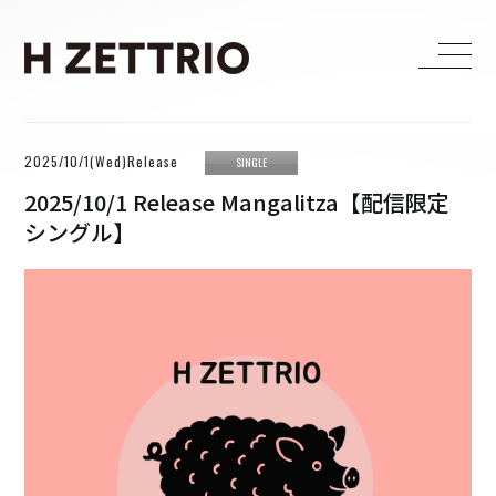
HOME
2025/10/1(Wed)Release
SINGLE
LIVE
2025/10/1 Release Mangalitza【配信限定
シングル】
MEDIA
WORKS
BIOGRAPHY
DISCOGRAPHY
CONTACT
FANCLUB
H ZETTRIO