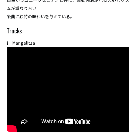
自由かつユニークなピアノと共に、躍動感あふれる大胆なリズ
ムが重なり合い
楽曲に独特の味わいを与えている。
HOME
ABOUT
ACCESS
Mangalitza
CONTACT