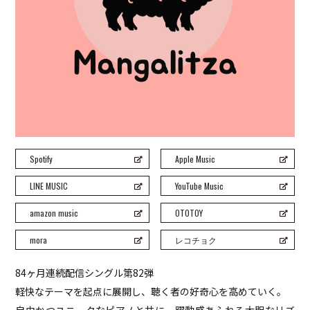
H ZETT M
ROCO
ray.(光)
五条院凌
Rainboy
NEMOTROUBOLTER
BimBamBoom
Kent Kakitsubata
Spotify
Apple Music
PE’Z
suzumoku
LINE MUSIC
YouTube Music
東京ヒップホップ
amazon music
OTOTOY
COOL DRIVE
mora
レコチョク
pe’zmoku
MONSTER TAI-RIKU
84ヶ月連続配信シングル第82弾
軽快なテーマを起点に展開し、聴く者の好奇心を高めていく。