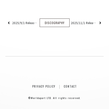
2025/9/1 Release Questune【配信限定シングル】
DISCOGRAPHY
2025/11/1 Release All Will Be Fine【配信限定シングル】
PRIVACY POLICY
CONTACT
©Worldapart LTD. All rights reserved.