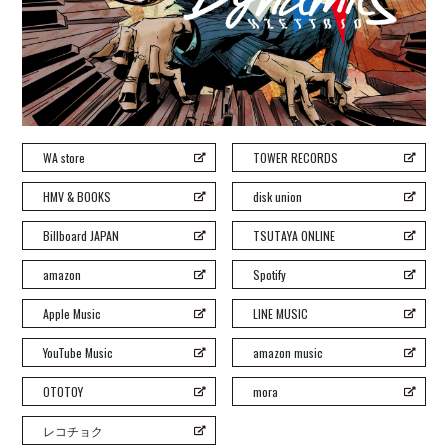
H ZETT M
ROCO
ray.(光)
五条院凌
Rainboy
WA store
TOWER RECORDS
NEMOTROUBOLTER
BimBamBoom
HMV & BOOKS
disk union
Kent Kakitsubata
Billboard JAPAN
TSUTAYA ONLINE
PE’Z
suzumoku
amazon
Spotify
東京ヒップホップ
Apple Music
LINE MUSIC
COOL DRIVE
pe’zmoku
YouTube Music
amazon music
MONSTER TAI-RIKU
OTOTOY
mora
レコチョク