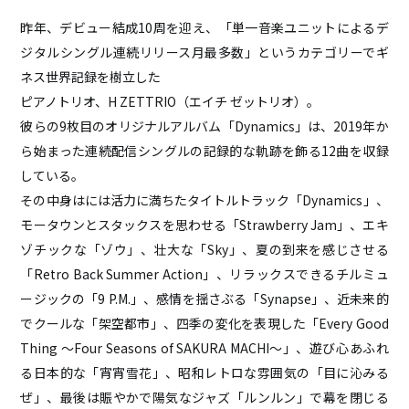
昨年、デビュー結成10周を迎え、「単一音楽ユニットによるデ
ジタルシングル連続リリース月最多数」というカテゴリーでギ
HOME
ネス世界記録を樹立した
ABOUT
ピアノトリオ、H ZETTRIO（エイチ ゼットリオ）。
ACCESS
彼らの9枚目のオリジナルアルバム「Dynamics」は、2019年か
CONTACT
ら始まった連続配信シングルの記録的な軌跡を飾る12曲を収録
している。
その中身はには活力に満ちたタイトルトラック「Dynamics」、
モータウンとスタックスを思わせる「Strawberry Jam」、エキ
ゾチックな「ゾウ」、壮大な「Sky」、夏の到来を感じさせる
「Retro Back Summer Action」、リラックスできるチルミュ
ージックの「9 P.M.」、感情を揺さぶる「Synapse」、近未来的
でクールな「架空都市」、四季の変化を表現した「Every Good
Thing 〜Four Seasons of SAKURA MACHI〜」、遊び心あふれ
る日本的な「宵宵雪花」、昭和レトロな雰囲気の「目に沁みる
ぜ」、最後は賑やかで陽気なジャズ「ルンルン」で幕を閉じる