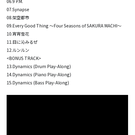
06.9 P.M.
07.Synapse
08.架空都市
09.Every Good Thing 〜Four Seasons of SAKURA MACHI〜
10.宵宵雪花
11.目に沁みるぜ
12.ルンルン
<BONUS TRACK>
13.Dynamics (Drum Play-Along)
14.Dynamics (Piano Play-Along)
15.Dynamics (Bass Play-Along)