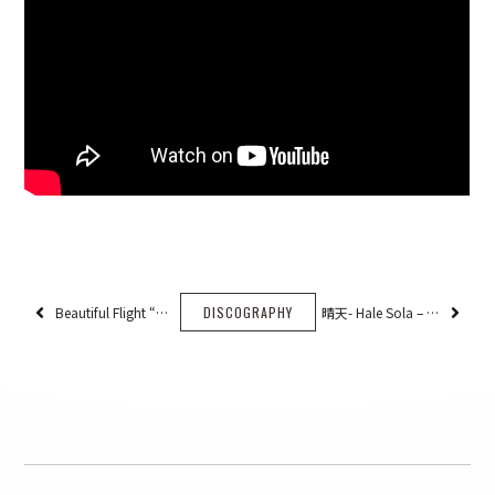
Beautiful Flight “EXCITING FLIGHT盤”
DISCOGRAPHY
晴天- Hale Sola – 【配信限定シングル】