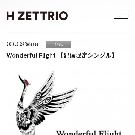
HOME
2016.2.24Release
SINGLE
LIVE
Wonderful Flight 【配信限定シングル】
MEDIA
WORKS
BIOGRAPHY
DISCOGRAPHY
CONTACT
FANCLUB
H ZETTRIO