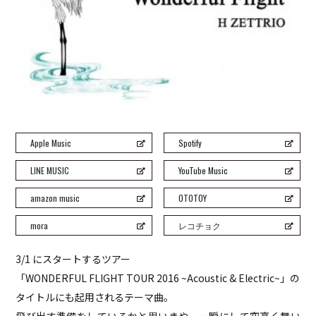
H ZETT M
ROCO
ray.(光)
五条院凌
Rainboy
NEMOTROUBOLTER
BimBamBoom
Apple Music
Spotify
Kent Kakitsubata
PE’Z
LINE MUSIC
YouTube Music
suzumoku
amazon music
OTOTOY
東京ヒップホップ
mora
レコチョク
COOL DRIVE
pe’zmoku
3/1 にスタートするツアー
MONSTER TAI-RIKU
「WONDERFUL FLIGHT TOUR 2016 ~Acoustic & Electric~」の
タイトルにも起用されるテーマ曲。