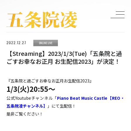
2022.12.27
ONLINE LIVE
HOME
【Streaming】2023/1/3(Tue)「五条院と過
LIVE
ごすお幸なお正月 お生配信2023」が決定！
MEDIA
BIOGRAPHY
『五条院と過ごすお幸なお正月お生配信2023』
DISCOGRAPHY
1/3(火)20:55〜
CONTACT
公式Youtubeチャンネル「
Piano Beat Music Castle【REO・
公式おファン倶楽部
五条院凌チャンネル】
」にて生配信！
是非ご覧ください！
H ZETTRIO