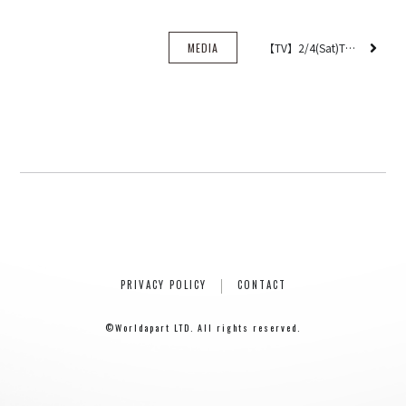
H ZETT M
ROCO
MEDIA
【TV】2/4(Sat)TEPPEN【ピアノ＆ドラム音楽対決】に出演！
ray.(光)
五条院凌
Rainboy
NEMOTROUBOLTER
BimBamBoom
Kent Kakitsubata
PE’Z
suzumoku
東京ヒップホップ
COOL DRIVE
PRIVACY POLICY
CONTACT
pe’zmoku
©Worldapart LTD. All rights reserved.
MONSTER TAI-RIKU