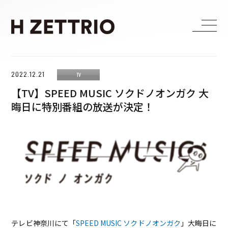
HOME
2022.12.21
TV
LIVE
【TV】SPEED MUSIC ソクドノオンガク 大
晦日に特別番組の放送が決定！
MEDIA
WORKS
BIOGRAPHY
DISCOGRAPHY
CONTACT
FANCLUB
テレビ神奈川にて「
SPEED MUSIC ソクドノオンガク
」大晦日に
H ZETTRIO