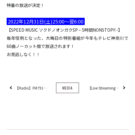
特番の放送が決定！
H ZETT M
ROCO
2022年12月31日(土)25:00〜翌6:00
ray.(光)
【SPEED MUSIC ソクドノオンガクSP – 5時間NONSTOP!! -】
五条院凌
毎年恒例となった、大晦日の特別番組が今年もテレビ神奈川で
Rainboy
60曲ノーカット版で放送されます！
NEMOTROUBOLTER
お見逃しなく！！
BimBamBoom
Kent Kakitsubata
PE’Z
suzumoku
【Radio】FM791『MUSIC PAN』にコメント出演！
MEDIA
【Live Streaming】2023/1/13(Fri) YouTube生配信LIVE決定!!
東京ヒップホップ
COOL DRIVE
pe’zmoku
MONSTER TAI-RIKU