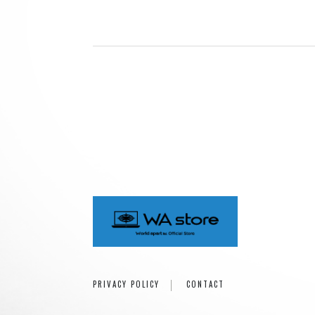
ray.(光)
五条院凌
Rainboy
NEMOTROUBOLTER
BimBamBoom
Kent Kakitsubata
PE’Z
suzumoku
東京ヒップホップ
COOL DRIVE
pe’zmoku
MONSTER TAI-RIKU
PRIVACY POLICY
CONTACT