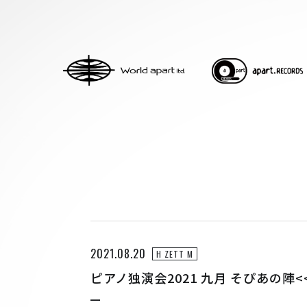
HOME
ABOUT
ACCESS
CONTACT
2021.08.20
H ZETT M
H ZETTRIO
ピアノ独演会2021 九月 そぴあの陣
H ZETT M
ROCO