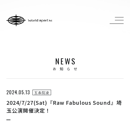
HOME
ABOUT
ACCESS
NEWS
CONTACT
お知らせ
H ZETTRIO
2024.05.13
五条院凌
H ZETT M
2024/7/27(Sat)『Raw Fabulous Sound』埼
ROCO
玉公演開催決定！
ray.(光)
五条院凌