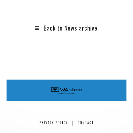
Rainboy
NEMOTROUBOLTER
BimBamBoom
Back to News archive
Kent Kakitsubata
PE’Z
suzumoku
東京ヒップホップ
COOL DRIVE
pe’zmoku
MONSTER TAI-RIKU
PRIVACY POLICY
CONTACT