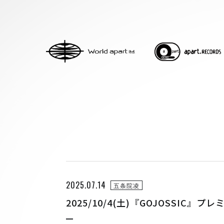
HOME
ABOUT
ACCESS
CONTACT
2025.07.14
五条院凌
H ZETTRIO
2025/10/4(土)『GOJOSSI
H ZETT M
ROCO