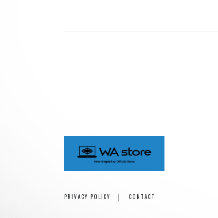
ray.(光)
五条院凌
Rainboy
NEMOTROUBOLTER
BimBamBoom
Kent Kakitsubata
PE’Z
suzumoku
東京ヒップホップ
COOL DRIVE
pe’zmoku
MONSTER TAI-RIKU
PRIVACY POLICY
CONTACT