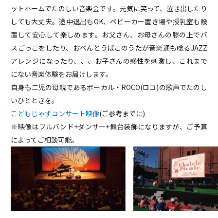
ットホームでたのしい音楽会です。元気に笑って、泣き出したり
HOME
しても大丈夫。途中退出もOK、ベビーカー置き場や授乳室も設
ABOUT
置して安心して楽しめます。お父さん、お母さんの膝の上でバ
ACCESS
スごっこをしたり、おべんとうばこのうたが音楽通も唸るJAZZ
CONTACT
アレンジになったり、、、お子さんの感性を刺激し、これまで
にない音楽体験をお届けします。
自身も二児の母親であるボーカル・ROCO(ロコ)の歌声でたのし
いひとときを。
こどもじゃずコンサート映像
(ご参考までに)
※映像はフルバンド+ダンサー+舞台装飾になりますが、ご予算
によってご相談可能。