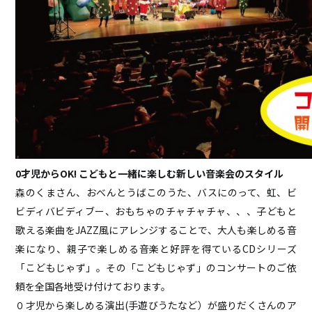
ray.(光)
五条院凌
Rainboy
NEMOTROUBOLTER
BimBamBoom
Kent Kakitsubata
PE’Z
suzumoku
東京ヒップホップ
0才児からOK! こどもと一緒に楽しむ新しい音楽会のスタイル
COOL DRIVE
森のくまさん、おべんとうばこのうた、バスにのって、虹、ビ
pe’zmoku
ビディバビディブー、おもちゃのチャチャチャ、、、子どもと
MONSTER TAI-RIKU
歌える楽曲をJAZZ風にアレンジすることで、大人も楽しめる音
楽になり、親子で楽しめる音楽と好評を得ているCDシリーズ
「こどもじゃず」。その「こどもじゃず」のコンサートのご依
頼を全国各地受け付けております。
０才児から楽しめる演出(手遊びうたなど）が盛りだくさんのア