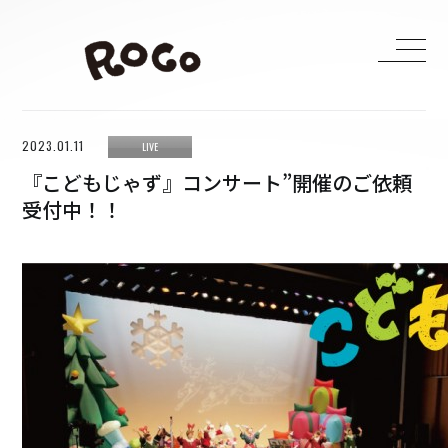
2023.01.11
LIVE
HOME
『こどもじゃず』コンサート”開催のご依頼
LIVE
受付中！！
MEDIA
BIOGRAPHY
DISCOGRAPHY
CONTACT
H ZETTRIO
H ZETT M
ROCO