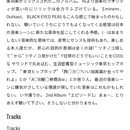
楽邦楽がミックスされたこのアルバム。 何より音楽のクオリテ
ABOUT
ィが高いのにリリックは全力でふざけている。 Eminem、
ACCESS
Outkast、 BLACK EYED PEAS もこんな感じで始まったのかもし
CONTACT
れない。 聴いていくうちにどうでもよくなってくる感覚は日本
の音楽シーンに 新たな革命を起こしてくれる予感。(…はあまり
しない) 音楽的な意味では、非常にセンスも技術もあり、楽しめ
る本人達だが、 肝心の目的の真相は全くの謎! “ ツチノコ探し
て” から” ツチノコ見かけた” !?日常のどうでもいいことをCOOL
な サウンドで丸め込む、生活密着型ミュージック東京ヒップホ
ップ。 ” 東京ヒップホップ” 「西○カ○?いい加減誰か会ってや
れよ」とか「A○B握○券商法w」とか思う人。 最近の音楽シー
ンに嫌気がさしている僕達が探していた音楽はこれもかもしれ
ない。 いや違うか。 2nd Album「エピソード1」 まぁー、とり
あえず聴いて下さい。そうしないと分かりません。
Tracks