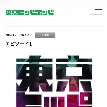
HOME
2013.1.30Release
ALBUM
MEDIA
エピソード1
BIOGRAPHY
DISCOGRAPHY
CONTACT
H ZETTRIO
H ZETT M
ROCO
ray.(光)