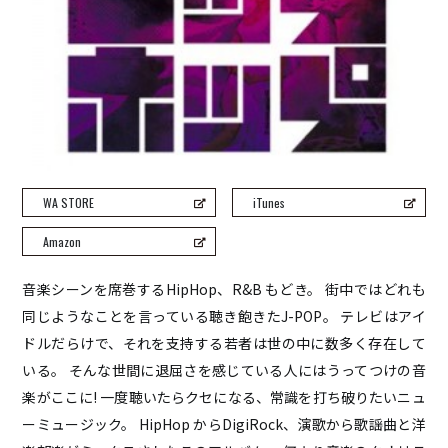
五条院凌
Rainboy
NEMOTROUBOLTER
BimBamBoom
Kent Kakitsubata
PE’Z
suzumoku
東京ヒップホップ
WA STORE
iTunes
COOL DRIVE
Amazon
pe’zmoku
MONSTER TAI-RIKU
音楽シーンを席巻するHipHop、R&B もどき。 街中ではどれも
同じようなことを言っている聴き飽きたJ-POP。 テレビはアイ
ドルだらけで、それを支持する若者は世の中に数多く存在して
いる。 そんな世間に退屈さを感じている人にはうってつけの音
楽がここに! 一度聴いたらクセになる、常識を打ち破りたいニュ
ーミュージック。 HipHop からDigiRock、演歌から歌謡曲と洋
HOME