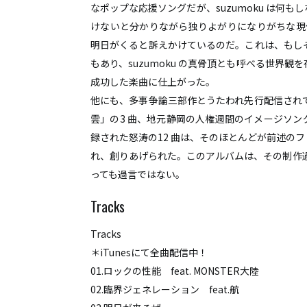
なポップな応援ソングだが、suzumoku は何
HOME
けないと分かりながら独りよがりになりがちな現代
ABOUT
明日がくると訴えかけているのだ。これは、もし
ACCESS
もあり、suzumoku の真骨頂とも呼べる世界
CONTACT
成功した楽曲に仕上がった。
他にも、多事争論三部作とうたわれ先行配信されて
雲」の3 曲、地元静岡の人権週間のイメージソン
録された怒涛の12 曲は、そのほとんどが前述の
れ、創りあげられた。このアルバムは、その制作過程
っても過言ではない。
Tracks
＊iTunesにて全曲配信中！
01.ロックの性能 feat. MONSTER大陸
02.臨界ジェネレーション feat.航