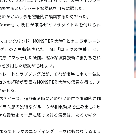
として、2014 年5 月から11 月まで、渋谷チェルシー
発表するというハードな課題を自らに課した。
るのかという事を徹底的に模索するためだった。
 Comes」、明日が来るぜというタイトルを付けられ
ックバンド” MONSTER 大陸” とのコラボレーシ
グ」の2 曲収録された。M1「ロックの性能」は、
 の声が見事にマッチした楽曲。確かな演奏技術に裏打ちされ
韻を多用した歌詞が心地よい。
ストレートなラブソングだが、それが後半に来て一気に
ンの経験が豊富なMONSTER 大陸の演奏を得て、ア
を魅せる。
の2 ピース。迫り来る時間との戦いの中で衝動的に作
Z のドラム航の独特なグルーヴが相乗効果を生み出し2 ピ
から最後まで一息に駆け抜ける演奏は、まるでギター
、まるでドラマのエンディングテーマにもなりうるよう