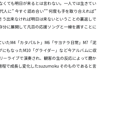
もしなくても明日が来るとは言わない。一人では生きてい
人に” 今すぐ認め合い”” 何度も手を取り合えれば”
そう出来なければ明日は来ないということの裏返しで
観を存分に展開して凡百の応援ソングと一線を画すことに
いたM4「カタパルト」M6「サヨナラ日常」M7「泥
グにもなったM10「グライダー」など今アルバムに収
フリーライブで演奏され、観客の生の反応によって磨か
で成長し変化したsuzumoku そのものであると言