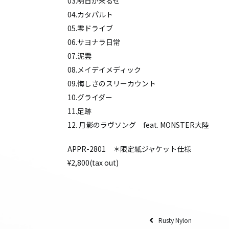
03.明日が来るぜ
04.カタパルト
05.零ドライブ
06.サヨナラ日常
07.泥雲
08.メイデイメディック
09.悔しさのスリーカウント
10.グライダー
11.足跡
12. 月影のラヴソング feat. MONSTER大陸
APPR-2801 ＊限定紙ジャケット仕様
¥2,800(tax out)
Rusty Nylon