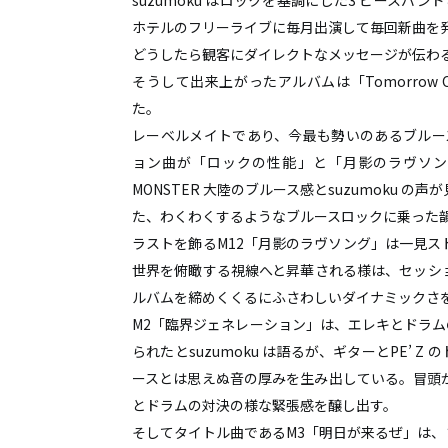
suzumoku はロックを基調にした3 ピースバンド
ray.(光)
ホテルのフリーライブに毎月出演して毎回新曲を
五条院凌
どうしたら観客にダイレクトなメッセージが伝わ
Rainboy
そうして出来上がったアルバムは「Tomorrow
NEMOTROUBOLTER
た。
BimBamBoom
レーベルメイトであり、今最も勢いのあるブルースロ
Kent Kakitsubata
ョン曲が「ロックの性能」と「月影のラヴソン
PE’Z
MONSTER 大陸のブルース感とsuzumoku
suzumoku
た、わくわくするようなブルースロックに乗った
東京ヒップホップ
ラストを飾るM12「月影のラヴソング」は一見
COOL DRIVE
世界を俯瞰する視線へと昇華される様は、セッショ
pe’zmoku
ルバムを締めくくるにふさわしいダイナミックさ
MONSTER TAI-RIKU
M2「臨界ジェネレーション」は、エレキとドラム
られたとsuzumoku は語るが、ギターとPE’ 
ースとは思えぬ音の厚みを生み出している。冒頭
とドラムの対決の様な緊張感を醸し出す。
そしてタイトル曲であるM3「明日が来るぜ」は