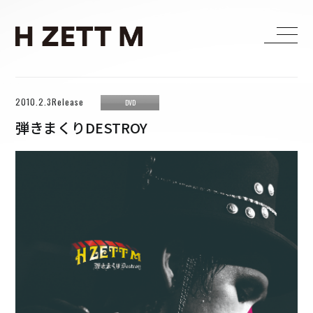
2010.2.3Release
HOME
DVD
弾きまくりDESTROY
LIVE
MEDIA
WORKS
BIOGRAPHY
DISCOGRAPHY
CONTACT
H ZETTRIO
H ZETT M