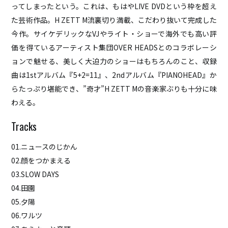
ってしまったという。これは、もはやLIVE DVDという枠を超え
た芸術作品。H ZETT M流裏切り満載、こだわり抜いて完成した
HOME
今作。サイケデリックなVJやライト・ショーで海外でも高い評
ABOUT
価を得ているアーティスト集団OVER HEADSとのコラボレーシ
ACCESS
ョンで魅せる、美しく大迫力のショーはもちろんのこと、収録
CONTACT
曲は1stアルバム『5+2=11』、2ndアルバム『PIANOHEAD』か
らたっぷり堪能でき、”奇才”H ZETT Mの音楽家ぶりも十分に味
わえる。
01.ニュースのじかん
02.顔をつかまえる
03.SLOW DAYS
04.田園
05.夕陽
06.ワルツ