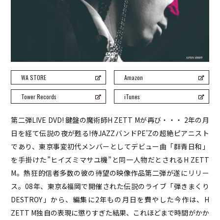
ROCO
ray.(光)
五条院凌
Rainboy
NEMOTROUBOLTER
BimBamBoom
WA STORE
Amazon
Kent Kakitsubata
Tower Records
iTunes
PE’Z
suzumoku
第二弾LIVE DVD! 鍵盤の魔術師H ZETT Mが再び・・・ 2年の月
東京ヒップホップ
日を経て伝説の夜が甦る!侍JAZZバンドPE’Zの超絶ピアニスト
COOL DRIVE
であり、東京事変初代メンバーとしてデビュー曲「群青日和」
pe’zmoku
を手掛けた”ヒイズミマサユ機”と同一人物だとされるH ZETT
MONSTER TAI-RIKU
M。熱狂的信者多数の彼の待望の映像作品第二弾が遂にリリー
ス。08年、東京&福岡で開催された伝説のライブ「弾きまくり
DESTROY」から、編集に2年もの月日を費やした今作は、H
ZETT M独自の表現に懲りすぎた結果、これほどまで時間がかか