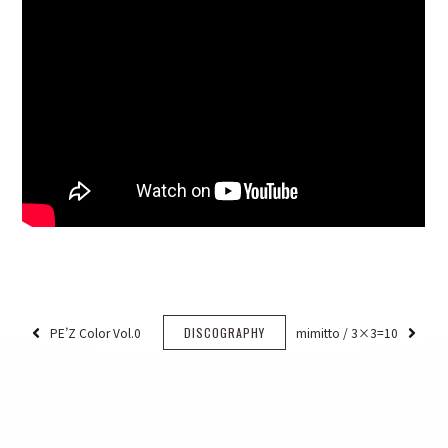
PE’Z Color Vol.0
DISCOGRAPHY
mimitto / 3×3=10